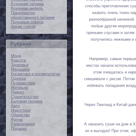
Кухонная техника
способы приготовления су
Кухонная мебель
назвать очень тонко н
Предприятия
общественного питания
разнообразной начинкой.
Полезные советы
любые другие морепрод
Архив статей
пряными соусами и затем 
получились нежными и 
Рубрики
Мода
Например, самые первые
Красота
Здоровье
местах начали использова
Медицина
этом очищалась и наре
Косметика и косметология
Одежда
смешивали с рисом. Потом 
Путешествия
избежать попадания возд
Интерьер
Ремонт
Строительство
Бытовая техника
Через Таиланд и Китай дан
Авто
Индустрия
Общество
Фауна
А заказать суши на дом в Ха
Развлечения
Подарки
но и выгодно! При этом, оф