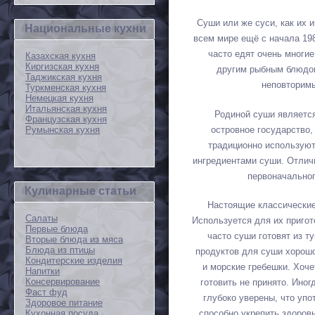
Суши или же суси, как их 
Национальные кухни
всем мире ещё с начала 198
часто едят очень многи
Казахская кухня
Киргизская кухня
другим рыбным блюдом
Таджикская кухня
неповторимы
Туркменская кухня
Немецкая кухня
Итальянская кухня
Родиной суши является
Французская кухня
островное государство,
Румынская кухня
традиционно используют
ингредиентами суши. Отлич
первоначальног
Кулинарные статьи
Настоящие классические
Салаты
Используется для их приго
Первые блюда
часто суши готовят из т
Вторые блюда из мяса
Блюда из птицы
продуктов для суши хорошо 
Кондитерские изделия
и морские гребешки. Хоче
Напитки
Консервирование
готовить не принято. Ино
Фаст фуд
глубоко уверены, что уп
Здоровое питание
Кухонная посуда
способно укрепить здоров