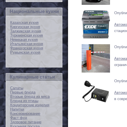
Национальные кухни
Опубли
Казахская кухня
Автомо
Киргизская кухня
стацио
Таджикская кухня
Туркменская кухня
Немецкая кухня
Итальянская кухня
Опубли
Французская кухня
Румынская кухня
Автома
ограни
Кулинарные статьи
Опубли
Салаты
Первые блюда
Автомо
Вторые блюда из мяса
в совр
Блюда из птицы
Кондитерские изделия
Напитки
Консервирование
Фаст фуд
Здоровое питание
Кухонная посуда