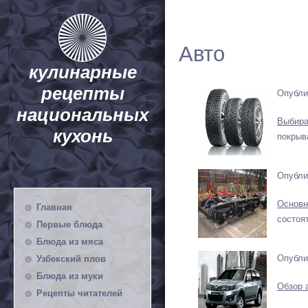
Авто
кулинарные
рецепты
Опубли
национальных
Выбира
кухонь
покрыв
Опубли
Основн
Главная
состоят
Первые блюда
Блюда из мяса
Опубли
Узбекский плов
Блюда из муки
Обзор 
Рецепты читателей