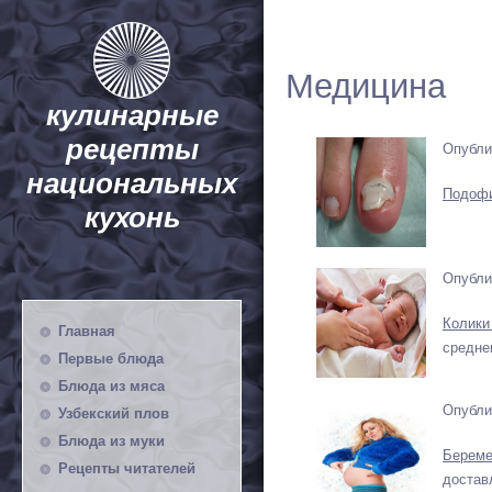
Медицина
кулинарные
рецепты
Опубли
национальных
Подоф
кухонь
Опубли
Колики
Главная
средне
Первые блюда
Блюда из мяса
Опубли
Узбекский плов
Блюда из муки
Береме
Рецепты читателей
достав