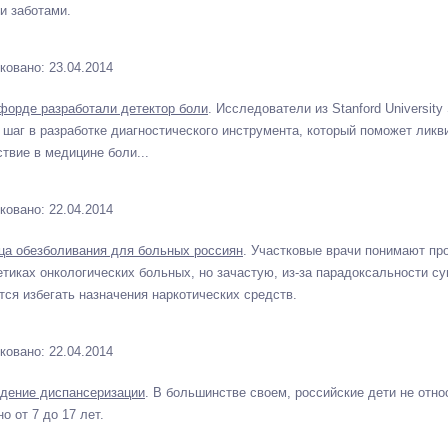
и заботами.
ковано: 23.04.2014
форде разработали детектор боли
. Исследователи из Stanford University
 шаг в разработке диагностического инструмента, который поможет ликв
ствие в медицине боли...
ковано: 22.04.2014
ца обезболивания для больных россиян
. Участковые врачи понимают п
етиках онкологических больных, но зачастую, из-за парадоксальности 
тся избегать назначения наркотических средств.
ковано: 22.04.2014
дение диспансеризации
. В большинстве своем, российские дети не отн
о от 7 до 17 лет.