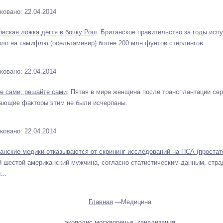
ковано: 22.04.2014
овская ложка дёгтя в бочку Рош
. Британское правительство за годы испу
ило на тамифлю (осельтамивир) более 200 млн фунтов стерлингов.
ковано: 22.04.2014
е сами, решайте сами
. Пятая в мире женщина после трансплантации сер
ающие факторы этим не были исчерпаны.
ковано: 22.04.2014
анские медики отказываются от скрининг-исследований на ПСА (простат
 шестой американский мужчина, согласно статистическим данным, стра
...
Главная
---Медицина
экополис москворечье, канализация