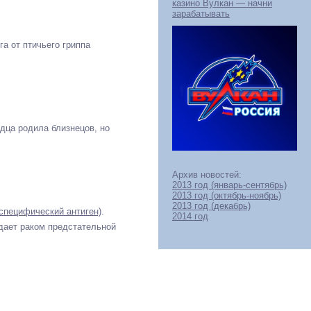
казино Вулкан — начни
зарабатывать
га от птичьего гриппа
дца родила близнецов, но
Архив новостей:
2013 год (январь-сентябрь)
2013 год (октябрь-ноябрь)
2013 год (декабрь)
специфический антиген)
.
2014 год
дает раком предстательной