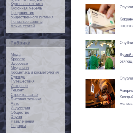
Кухонная техника
Опубли
Кухонная мебель
Предприятия
общественного питания
Кокран
Полезные советы
потрат
Архив статей
Опубли
Рубрики
Мода
Думайт
Красота
отягощ
Здоровье
Медицина
Косметика и косметология
Одежда
Опубли
Путешествия
Интерьер
Ремонт
Америк
Строительство
Каждый
Бытовая техника
Авто
железы
Индустрия
Общество
Фауна
Развлечения
Подарки