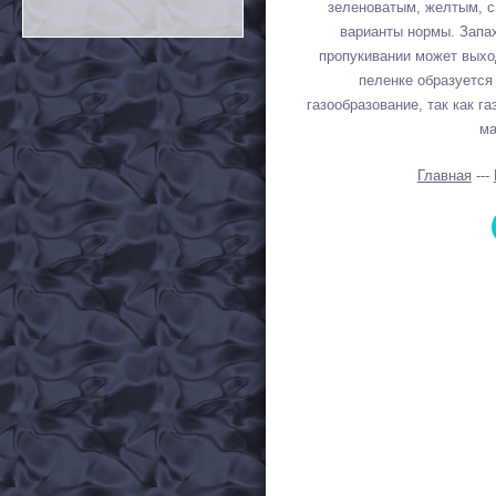
зеленоватым, желтым, с 
варианты нормы. Запа
пропукивании может выход
пеленке образуется
газообразование, так как г
ма
Главная
---