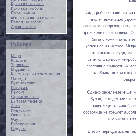
киш
Кухонная техника
Кухонная мебель
Когда ребенок появляется н
Предприятия
общественного питания
числе также и желудочн
Полезные советы
организм новорожденного н
Архив статей
происходит в кишечнике. О
была с кожи мамы, в э
Рубрики
успешнее и быстрее. Микр
кожи соска и груди, ма
Мода
антитела ко всем микроба
Красота
Здоровье
состояние привести их ле
Медицина
клебсиелла или стафи
Косметика и косметология
Одежда
подкре
Путешествия
Интерьер
Однако заселение кишечн
Ремонт
Строительство
бурно, вследствие этог
Бытовая техника
происходит с газообраз
Авто
Индустрия
состояние не требует абсо
Общество
том числе), к
Фауна
Развлечения
Подарки
В этом периоде жизни та