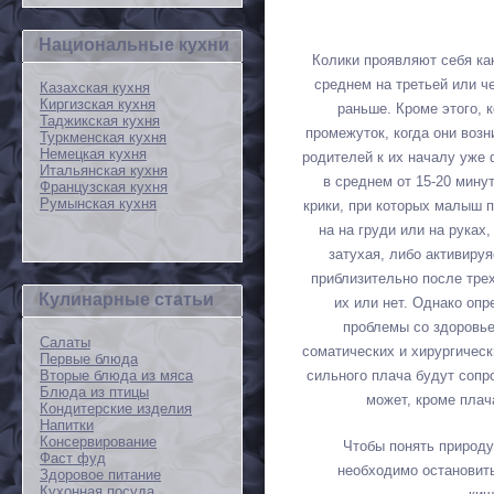
Национальные кухни
Колики проявляют себя ка
среднем на третьей или ч
Казахская кухня
Киргизская кухня
раньше. Кроме этого, 
Таджикская кухня
промежуток, когда они возн
Туркменская кухня
Немецкая кухня
родителей к их началу уже
Итальянская кухня
в среднем от 15-20 мину
Французская кухня
Румынская кухня
крики, при которых малыш 
на на груди или на руках
затухая, либо активиру
приблизительно после трех
Кулинарные статьи
их или нет. Однако опр
проблемы со здоровь
Салаты
соматических и хирургическ
Первые блюда
Вторые блюда из мяса
сильного плача будут сопр
Блюда из птицы
может, кроме плач
Кондитерские изделия
Напитки
Консервирование
Чтобы понять природу
Фаст фуд
необходимо остановить
Здоровое питание
Кухонная посуда