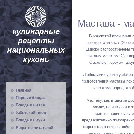
Мастава - м
кулинарные
В узбекской кулинарии с
рецепты
некоторых местах (Хорез
национальных
Широко распространены т
кислым молоком. Суп вар
кухонь
фасолью, горохом, джуг
Любимыми супами узбеков 
приготовления маставы похо
и поэтому народ это 
Главная
Первые блюда
Маставу, как и многие дру
Блюда из мяса
ужину, но иногда и к 
Узбекский плов
приготовления супы р
предварительно поджаренног
Блюда из муки
сырого мяса (шурпа-чабан, 
Рецепты читателей
разного рода супов разл