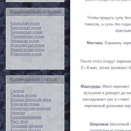
Национальные кухни
Чтобы придать супу бо
Казахская кухня
томатом, а супы без под
Киргизская кухня
красным 
Таджикская кухня
Туркменская кухня
Немецкая кухня
Мастава.
Баранину нарез
Итальянская кухня
Французская кухня
Румынская кухня
После этого кладут нареза
5—8 мин, затем заливают б
Кулинарные статьи
Машхурда.
Мясо нарезают 
Салаты
бульоном и доводят до ки
Первые блюда
закладывают рис и ставят 
Вторые блюда из мяса
Блюда из птицы
нарезанный дольками кар
Кондитерские изделия
Напитки
Консервирование
Фаст фуд
Ширкавак
(молочный с
Здоровое питание
Кухонная посуда
перебранным промытом 