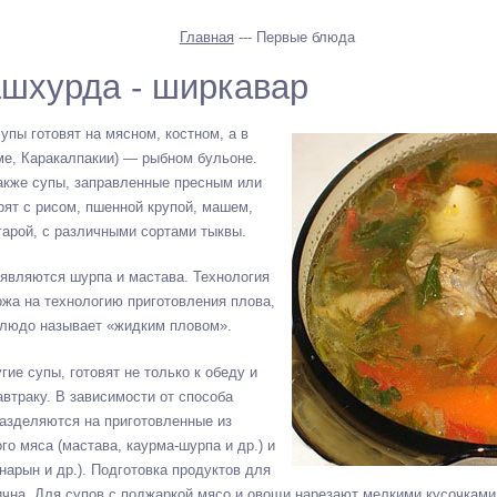
Главная
--- Первые блюда
ашхурда - ширкавар
упы готовят на мясном, костном, а в
ме, Каракалпакии) — рыбном бульоне.
акже супы, заправленные пресным или
ят с рисом, пшенной крупой, машем,
арой, с различными сортами тыквы.
являются шурпа и мастава. Технология
жа на технологию приготовления плова,
блюдо называет «жидким пловом».
гие супы, готовят не только к обеду и
завтраку. В зависимости от способа
азделяются на приготовленные из
о мяса (мастава, каурма-шурпа и др.) и
нарын и др.). Подготовка продуктов для
ична. Для супов с поджаркой мясо и овощи нарезают мелкими кусочками