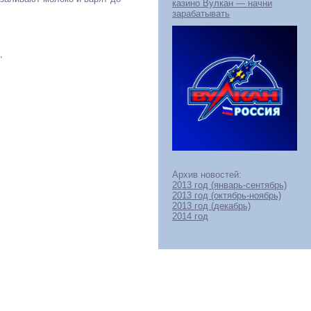
казино Вулкан — начни
зарабатывать
,
Архив новостей:
2013 год (январь-сентябрь)
2013 год (октябрь-ноябрь)
2013 год (декабрь)
2014 год