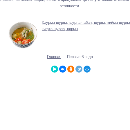
готовности.
Каурма-шурпа, шурпа-чабан, шурпа, кийма-шурпа
кифта-шурпа, нарын
Главная
--- Первые блюда