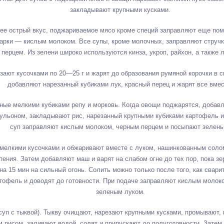
закладывают крупными кусками.
лее острый вкус, поджариваемое мясо кроме специй заправляют еще пом
жарки — кислым молоком. Все супы, кроме молочных, заправляют стру
перцем. Из зелени широко используются кинза, укроп, райхон, а также 
ают кусочками по 20—25 г и жарят до образования румяной корочки в с
добавляют нарезанный кубиками лук, красный перец и жарят все вмес
нные мелкими кубиками репу и морковь. Когда овощи поджарятся, добав
ульоном, закладывают рис, нарезанный крупными кубиками картофель и 
суп заправляют кислым молоком, черным перцем и посыпают зелень
мелкими кусочками и обжаривают вместе с луком, нашинкованным солом
пения. Затем добавляют маш и варят на слабом огне до тех пор, пока з
на 15 мин на сильный огонь. Солить можно только после того, как свар
тофель и доводят до готовности. При подаче заправляют кислым молок
зеленым луком.
уп с тыквой). Тыкву очищают, нарезают крупными кусками, промывают, 
рисом, заливают водой, солят и припускают до полуготовности. Затем