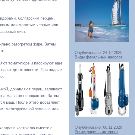
идорами, болгарским перцем,
чковым или молотым черным или
лавровый лист.
ильно разогретом жире. Затем
те.
Опубликовано: 24.12.2020
Виды фекальных насосов
ляют томат-пюре и пассируют еще
варят до готовности. При подаче
ю.
кой, добавляют перец, заливают
ерна маша не полопаются. Затем
ится маш. После этого добавляют
ом, мелкорубленой зеленью или
Опубликовано: 08.11.2020
кладут в кастрюлю вместе с
Регистрация в интернет
 заливают молоко и варят до