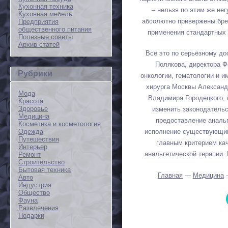
Кухонная техника
– нельзя по этим же не
Кухонная мебель
абсолютно привержены бре
Предприятия
общественного питания
применения стандартных
Полезные советы
Архив статей
Всё это по серьёзному до
Полякова, директора Ф
Рубрики
онкологии, гематологии и 
хирурга Москвы Александ
Мода
Владимира Городецкого, 
Красота
Здоровье
изменить законодатель
Медицина
предоставление анальг
Косметика и косметология
Одежда
исполнение существующий
Путешествия
главным критерием ка
Интерьер
анальгетической терапии. 
Ремонт
Строительство
Бытовая техника
Главная
---
Медицина
-
Авто
Индустрия
Общество
Фауна
Развлечения
Подарки