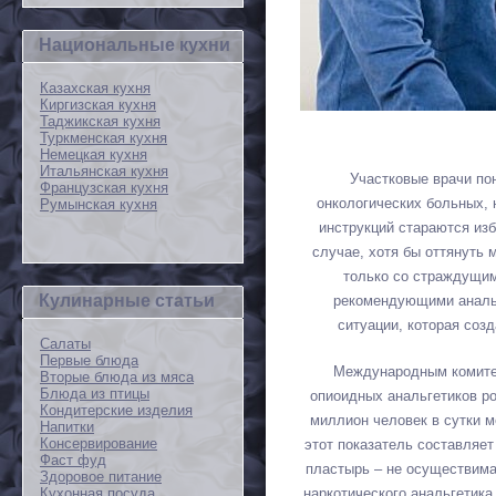
Национальные кухни
Казахская кухня
Киргизская кухня
Таджикская кухня
Туркменская кухня
Немецкая кухня
Итальянская кухня
Участковые врачи п
Французская кухня
онкологических больных, 
Румынская кухня
инструкций стараются изб
случае, хотя бы оттянуть 
только со страждущим
Кулинарные статьи
рекомендующими анальг
ситуации, которая соз
Салаты
Первые блюда
Международным комитет
Вторые блюда из мяса
Блюда из птицы
опиоидных анальгетиков ро
Кондитерские изделия
миллион человек в сутки м
Напитки
Консервирование
этот показатель составляет
Фаст фуд
пластырь – не осуществима
Здоровое питание
наркотического анальгетика
Кухонная посуда