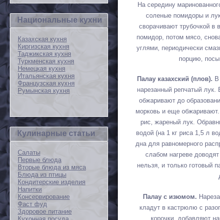
На середину маринованног
соленые помидоры и лук
Национальные кухни
сворачивают трубочкой в 
помидор, потом мясо, снов
Казахская кухня
Киргизская кухня
углями, периодически смаз
Таджикская кухня
порцию, пос
Туркменская кухня
Немецкая кухня
Итальянская кухня
Палау казахский (плов).
В 
Французская кухня
нарезанный репчатый лук. Б
Румынская кухня
обжаривают до образовани
морковь и еще обжаривают.
рис, жареный лук. Обравн
Кулинарные статьи
водой (на 1 кг риса 1,5 л 
дна для равномерного расп
Салаты
слабом нагреве доводят
Первые блюда
нельзя, и только готовый 
Вторые блюда из мяса
Блюда из птицы
Кондитерские изделия
Напитки
Палау с изюмом.
Нареза
Консервирование
Фаст фуд
кладут в кастрюлю с разо
Здоровое питание
корочки, добавляют н
Кухонная посуда