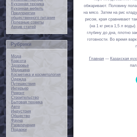
Кухонная техника
обжаривают. Половину пол
Кухонная мебель
на мясо. Затем на рис кла
Предприятия
общественного питания
рисом, края сравнивают та
Полезные советы
(на 1 кг риса 1,5 л вод
Архив статей
глубину до дна, плотно з
готовности. Во время вар
Рубрики
Мода
Главная
---
Казахская кух
Красота
Здоровье
пал
Медицина
Косметика и косметология
Одежда
Путешествия
Интерьер
Ремонт
Строительство
Бытовая техника
Авто
Индустрия
Общество
Фауна
Развлечения
Подарки