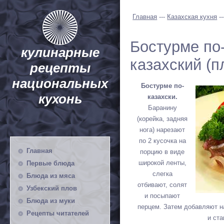
Главная
---
Казахская кухня
--
Бостурме по-
кулинарные
казахский (п
рецепты
национальных
Бостурме по-
кухонь
казахски.
Баранину
(корейка, задняя
нога) нарезают
по 2 кусочка на
Главная
порцию в виде
широкой ленты,
Первые блюда
слегка
Блюда из мяса
отбивают, солят
Узбекский плов
и посыпают
Блюда из муки
перцем. Затем добавляют н
Рецепты читателей
и ста