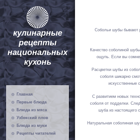
Собольи шубы бывают р
кулинарные
рецепты
Качество соболиной шубы
национальных
ощупь. Если вы сомнев
кухонь
Расцветки шубы из собол
соболя шикарно смо
искусственные с
Главная
С развитием новых техн
Первые блюда
соболя от подделки. След
Блюда из мяса
шуба из настоящего 
Узбекский плов
Натуральная соболиная шуб
Блюда из муки
Рецепты читателей