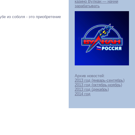
казино Вулкан — начни
зарабатывать
убе из соболя - это приобретение
Архив новостей:
2013 год (январь-сентябрь)
2013 год (октябрь-ноябрь)
2013 год (декабрь)
2014 год