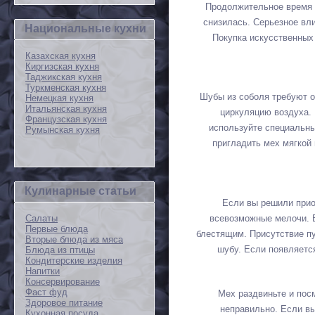
Продолжительное время 
снизилась. Серьезное вл
Национальные кухни
Покупка искусственных 
Казахская кухня
Киргизская кухня
Таджикская кухня
Туркменская кухня
Шубы из соболя требуют о
Немецкая кухня
Итальянская кухня
циркуляцию воздуха. 
Французская кухня
используйте специальны
Румынская кухня
пригладить мех мягкой
Кулинарные статьи
Если вы решили прио
всевозможные мелочи. В
Салаты
Первые блюда
блестящим. Присутствие пу
Вторые блюда из мяса
шубу. Если появляетс
Блюда из птицы
Кондитерские изделия
Напитки
Консервирование
Фаст фуд
Мех раздвиньте и пос
Здоровое питание
неправильно. Если вы
Кухонная посуда