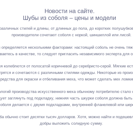
Новости на сайте.
Шубы из соболя – цены и модели
азличных стилей и длины, от длинных до пола, до коротких полушубков
производители сочетают соболя с норкой, шиншиллой или лисой.
 определяется несколькими факторами: настоящий соболь не очень тяж
аетесь в качестве, то следует пригласить независимого эксперта для 
я колеблются от полосатой коричневой до серебристо-серой. Мягкие ес
трятся и сочетаются с различными стилями одежды. Некоторые из прои
редства для окраски и отбеливания меха, что может сделать мех ломки
ологий производства искусственного меха обычному потребителю стало 
ует заглянуть под подкладку, нижняя часть шкурки соболя должна быть
соболя делается с двумя подкладками, внутренней фланелевой или шерс
а обычно стоит десятки тысяч долларов. Хотя, можно найти и подешевл
добры выложить солидную сумму.