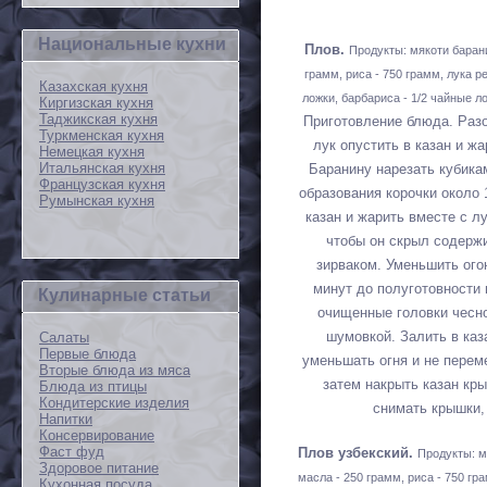
Национальные кухни
Плов.
Продукты: мякоти барани
грамм, риса - 750 грамм, лука р
Казахская кухня
ложки, барбариса - 1/2 чайные ло
Киргизская кухня
Таджикская кухня
Приготовление блюда. Разо
Туркменская кухня
лук опустить в казан и ж
Немецкая кухня
Итальянская кухня
Баранину нарезать кубикам
Французская кухня
образования корочки около 
Румынская кухня
казан и жарить вместе с лу
чтобы он скрыл содержи
зирваком. Уменьшить ого
минут до полуготовности
Кулинарные статьи
очищенные головки чесно
шумовкой. Залить в каза
Салаты
Первые блюда
уменьшать огня и не перем
Вторые блюда из мяса
затем накрыть казан кр
Блюда из птицы
Кондитерские изделия
снимать крышки, 
Напитки
Консервирование
Фаст фуд
Плов узбекский.
Продукты: м
Здоровое питание
масла - 250 грамм, риса - 750 гра
Кухонная посуда