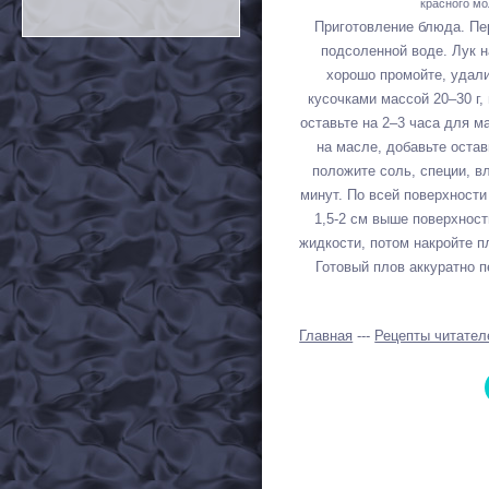
красного мол
Приготовление блюда. Пе
подсоленной воде. Лук 
хорошо промойте, удали
кусочками массой 20–30 г,
оставьте на 2–3 часа для 
на масле, добавьте остав
положите соль, специи, в
минут. По всей поверхности
1,5-2 см выше поверхност
жидкости, потом накройте п
Готовый плов аккуратно 
Главная
---
Рецепты читател