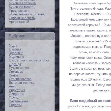
Кухонная техника
1/4 чайные ложки, зиры и бар
Кухонная мебель
Приготовление блюда. Разо
Предприятия
Раскалять масло 8–10 
общественного питания
Полезные советы
Нарезанный кольцами лук о
Архив статей
золотистой корочки 8–10 ми
положить в казан, жарить, 
Рубрики
Морковь, нарезанную соло
луком и мясом 10-15 м
Мода
содержимое казана. Полу
Красота
огонь, всыпать соль
Здоровье
Медицина
полуготовности мяса. Ого
Косметика и косметология
головки чеснока и засы
Одежда
Путешествия
Залить в казан кипяток так
Интерьер
не перемешивать, тушить д
Ремонт
Строительство
тушить еще 10 минут. Выкл
Бытовая техника
минут без огня. Перед п
Авто
Индустрия
доставая со
Общество
Фауна
Плов свадебный по-кашк
Развлечения
Подарки
риса - 2 стакана, лука репчатого