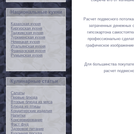
Национальные кухни
Расчет подвесного потолка
Казахская кухня
затраченных денежных с
Киргизская кухня
гипсокартона самостоят
Таджикская кухня
Туркменская кухня
профессионально сделать
Немецкая кухня
графическое изображение 
Итальянская кухня
Французская кухня
Румынская кухня
Для большинства покупател
расчет подвесн
Кулинарные статьи
Салаты
Первые блюда
Вторые блюда из мяса
Блюда из птицы
Кондитерские изделия
Напитки
Консервирование
Фаст фуд
Здоровое питание
Кухонная посуда