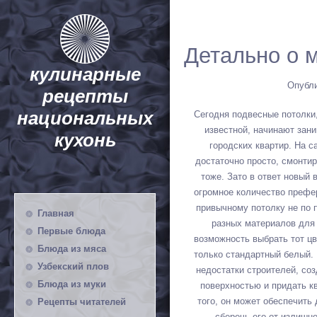
Детально о 
кулинарные
Опубли
рецепты
национальных
Сегодня подвесные потолки,
известной, начинают зан
кухонь
городских квартир. На 
достаточно просто, смонтир
тоже. Зато в ответ новый
огромное количество префе
привычному потолку не по 
Главная
разных материалов для 
Первые блюда
возможность выбрать тот цв
Блюда из мяса
только стандартный белый. 
Узбекский плов
недостатки строителей, со
Блюда из муки
поверхностью и придать к
того, он может обеспечить
Рецепты читателей
сберечь его от излишне