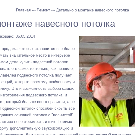
Главная
---
Ремонт
--- Детально о монтаже навесного потолка
монтаже навесного потолка
ковано: 05.05.2014
 продажа которых становится все более
имать значительное место в интерьере
самом деле купить подвесной потолок
овать его самостоятельно, как правило,
 владелец подвесного потолка получает
ренций, которые простому шаблонному и
плечу. Это и возможность выбора самых
изготовления подвесного потолка, и
ет, который больше всего нравится, а не
Подвесной потолок способен скрыть все
здавших основной потолок с "волнистой"
вартире неповторимость и шик. Помимо
 дому дополнительную звукоизоляцию и
й влажности. Вам стоит купить подвесной потолок, который изготовлен 