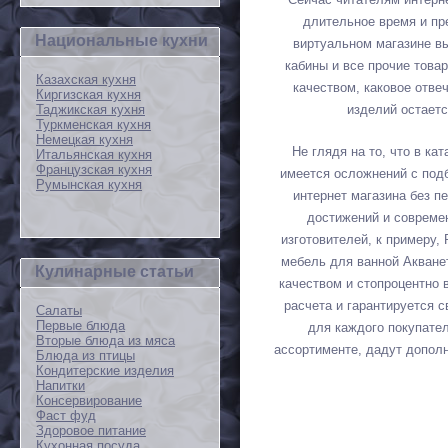
длительное время и пр
Национальные кухни
виртуальном магазине в
кабины и все прочие това
Казахская кухня
качеством, каковое отв
Киргизская кухня
Таджикская кухня
изделий остаетс
Туркменская кухня
Немецкая кухня
Не глядя на то, что в ка
Итальянская кухня
Французская кухня
имеется осложнений с подб
Румынская кухня
интернет магазина без 
достижений и совреме
изготовителей, к примеру,
мебель для ванной Акванет
Кулинарные статьи
качеством и стопроцентно
расчета и гарантируется 
Салаты
Первые блюда
для каждого покупате
Вторые блюда из мяса
ассортименте, дадут допол
Блюда из птицы
Кондитерские изделия
Напитки
Консервирование
Фаст фуд
Здоровое питание
Кухонная посуда