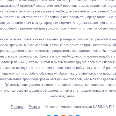
едлагающий огромный ассортиментный перечень самых различных видов
ы в любое время сможете заказать необходимую мебель для ванной Ро
ры известных изготовителей. Бесспорно все предметы, представленные 
ечает установленным международным нормам, что доказывают обязатель
я особенно приемлемой для всякого посетителя, и потому их объем пос
талоге интернет магазина выставлено громадное количество разнообразны
ором требуемых экземпляров, каковые помогают создать неповторимый 
перерыва дополняется, клиентам представляются изделия, какие были с
нных видов материалов. Здесь вы при необходимости можете подобрат
 Радомир ванны, унитазы Duravit и очень многие другие элементы известн
, каковая сегодня останется очень востребованной у покупателей разл
 впишется почти в любую обстановку. Заказчику онлайн-магазина пред
своевременная транспортировка отобранных товаров, что может сделать
ля. Грамотные специалисты ответят на самые различные вопросы о товар
нительные рекомендации и обязательно помогут с предпочтением оптимал
иного предмета.
Главная
---
Ремонт
--- Интернет-магазин сантехники KABINKA.RU