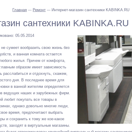
Главная
---
Ремонт
--- Интернет-магазин сантехники KABINKA.RU
газин сантехники KABINKA.RU
ковано: 05.05.2014
не сумеет вообразить свою жизнь без
обств, и ванная комната остается
любого жилья. Причем от комфорта,
 главным образом имеет зависимость
ь расслабиться и отдохнуть, скажем,
остого дня. В последнее время для
новки в ванной жителям определяется
ов ведущих наших и зарубежных фирм.
ей любит покупать все товары в
зинах, однако довольно многие люди,
свое время, предпочитают выбрать
ры и сохранить к тому же кое-какое
ств, заходят в виртуальные магазины.
ета будет отрекомендован крупнейший виртуальный магазин сантехничес