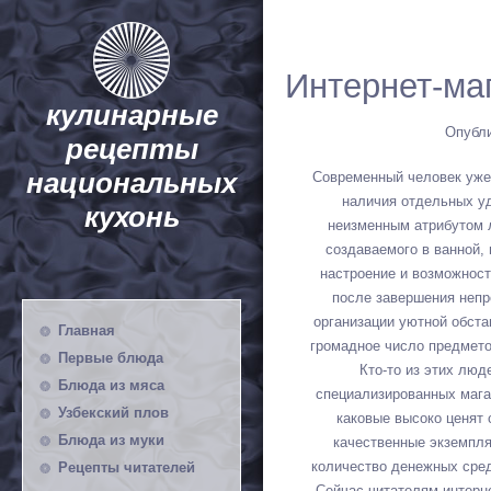
Интернет-ма
кулинарные
Опубли
рецепты
национальных
Современный человек уже 
наличия отдельных уд
кухонь
неизменным атрибутом 
создаваемого в ванной,
настроение и возможност
после завершения непр
организации уютной обста
Главная
громадное число предмет
Первые блюда
Кто-то из этих люд
Блюда из мяса
специализированных мага
Узбекский плов
каковые высоко ценят 
Блюда из муки
качественные экземпля
количество денежных сред
Рецепты читателей
Сейчас читателям интерн