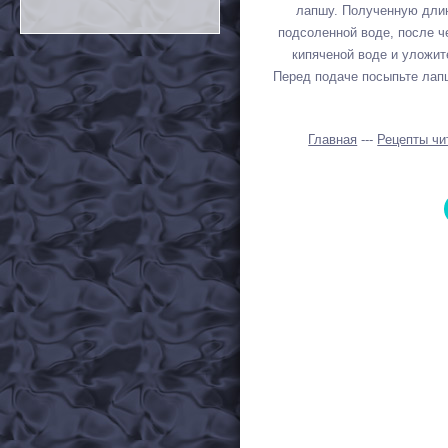
лапшу. Полученную длин
подсоленной воде, после ч
кипяченой воде и уложит
Перед подаче посыпьте лап
Главная
---
Рецепты чи