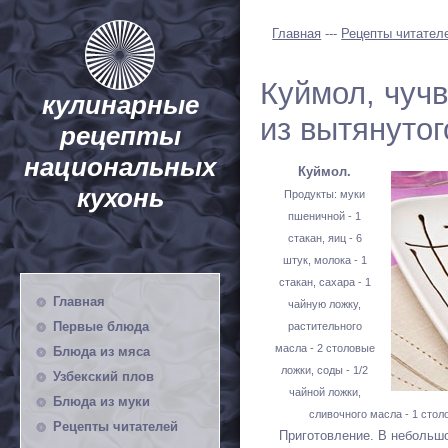
Главная
---
Рецепты читател
Куймол, чучв
кулинарные
из вытянутог
рецепты
национальных
Куймол.
кухонь
Продукты: муки
пшеничной - 1
стакан, яиц - 6
штук, молока - 1
стакан, сахара - 1
Главная
чайную ложку,
Первые блюда
растительного
масла - 2 столовые
Блюда из мяса
ложки, соды - 1/2
Узбекский плов
чайной ложки,
Блюда из муки
сливочного масла - 1 стол
Рецепты читателей
Приготовление. В небольшо