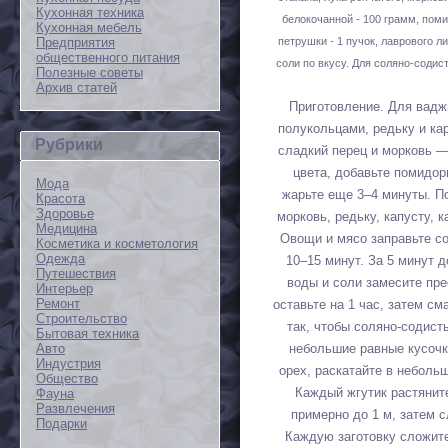
Кухонная техника
белокочанной - 100 грамм, помид
Кухонная мебель
петрушки - 1 пучок, лаврового ли
Предприятия
общественного питания
соли по вкусу. Для соляно-содист
Полезные советы
Архив статей
Приготовление. Для ваджи
полукольцами, редьку и ка
Рубрики
сладкий перец и морковь —
цвета, добавьте помидо
Мода
жарьте еще 3–4 минуты. По
Красота
Здоровье
морковь, редьку, капусту, 
Медицина
Овощи и мясо заправьте со
Косметика и косметология
Одежда
10–15 минут. За 5 минут д
Путешествия
воды и соли замесите пре
Интерьер
Ремонт
оставьте на 1 час, затем с
Строительство
так, чтобы соляно-содист
Бытовая техника
небольшие равные кусочк
Авто
Индустрия
орех, раскатайте в неболь
Общество
Каждый жгутик растяните
Фауна
Развлечения
примерно до 1 м, затем 
Подарки
Каждую заготовку сложите