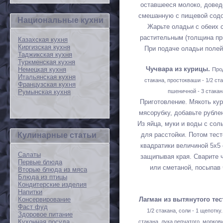
оставшееся молоко, доведе
смешанную с пищевой содо
Национальные кухни
Жарьте оладьи с обеих 
растительным (толщина пр
Казахская кухня
Киргизская кухня
При подаче оладьи поле
Таджикская кухня
Туркменская кухня
Чучвара из курицы.
Немецкая кухня
Прод
Итальянская кухня
стакана, простокваши - 1/2 ста
Французская кухня
Румынская кухня
пшеничной - 3 стакана
Приготовление. Мякоть кур
мясорубку, добавьте рубле
Из яйца, муки и воды с сол
Кулинарные статьи
для расстойки. Потом тест
квадратики величиной 5x5 
Салаты
защипывая края. Сварите 
Первые блюда
или сметаной, посыпав
Вторые блюда из мяса
Блюда из птицы
Кондитерские изделия
Напитки
Лагман из вытянутого тес
Консервирование
Фаст фуд
1/2 стакана, соли - 1 щепотку
Здоровое питание
Кухонная посуда
стакана, лука репчатого, моркови