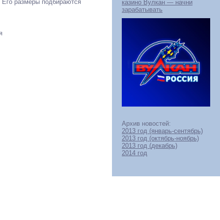
. Его размеры подбираются
казино Вулкан — начни
зарабатывать
я
Архив новостей:
2013 год (январь-сентябрь)
2013 год (октябрь-ноябрь)
2013 год (декабрь)
2014 год