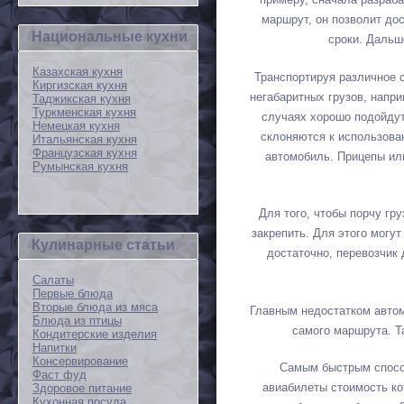
маршрут, он позволит дос
Национальные кухни
сроки. Дальш
Казахская кухня
Транспортируя различное с
Киргизская кухня
негабаритных грузов, напр
Таджикская кухня
Туркменская кухня
случаях хорошо подойдут
Немецкая кухня
склоняются к использова
Итальянская кухня
Французская кухня
автомобиль. Прицепы ил
Румынская кухня
Для того, чтобы порчу гр
закрепить. Для этого могу
Кулинарные статьи
достаточно, перевозчик
Салаты
Первые блюда
Вторые блюда из мяса
Главным недостатком автом
Блюда из птицы
самого маршрута. Т
Кондитерские изделия
Напитки
Консервирование
Самым быстрым способ
Фаст фуд
авиабилеты стоимость ко
Здоровое питание
Кухонная посуда