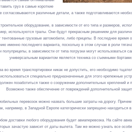
тавить груз в самые короткие
е согласовываются различные детали, а также подготавливаются необ
троительное оборудование, в зависимости от его типа и размеров, испо
имер, используются тралы. Они будут прекрасным решением для различно
 тентованные грузовые автомобили, либо прицепы. В последнее время о
нию именно последнего варианта, поскольку в этом случае в роли тягач
и полуприцепы, в зависимости от типа погрузки могут использоваться 
универсальным вариантом является техника со съемными бортами
уза во время транспортировки никак не допустить, его необходимо тщате
т использоваться специально предназначенные для этого крепежные устр
 должен позаботиться также о сооружении дополнительных креплений и
Возможно также обеспечение от повреждений дополнительной защит
обильных перевозок можно назвать большие затраты на дорогу. Причем 
ак, например, в Западной Европе категорически запрещено находиться в 
ом доставки любого оборудования будет авиаперевозка. На сайте ави
торых зачастую зависит от даты вылета. Там же можно узнать все особе