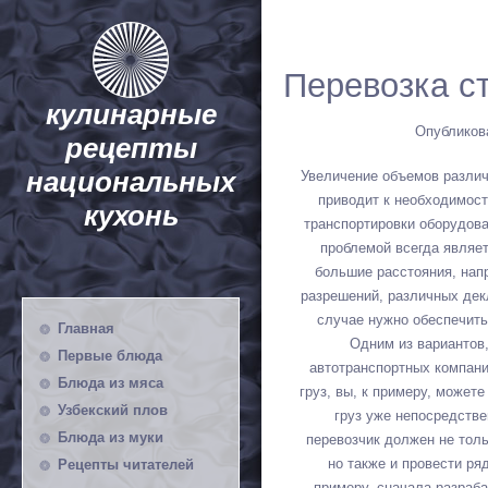
Перевозка с
кулинарные
Опубликова
рецепты
национальных
Увеличение объемов различ
приводит к необходимос
кухонь
транспортировки оборудов
проблемой всегда являет
большие расстояния, напр
разрешений, различных дек
случае нужно обеспечить
Главная
Одним из вариантов,
Первые блюда
автотранспортных компани
Блюда из мяса
груз, вы, к примеру, можете
Узбекский плов
груз уже непосредстве
Блюда из муки
перевозчик должен не толь
но также и провести ря
Рецепты читателей
примеру, сначала разраб