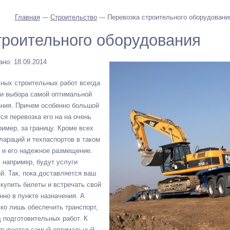
Главная
---
Строительство
--- Перевозка строительного оборудовани
троительного оборудования
но: 18.09.2014
ных строительных работ всегда
ти выбора самой оптимальной
ания. Причем особенно большой
ся перевозка его на на очень
имер, за границу. Кроме всех
лараций и техпаспортов в таком
 и его надежное размещение.
 например, будут услуги
й. Так, пока доставляется ваш
 купить билеты и встречать свой
нно в пункте назначения. А
ко лишь обеспечить транспорт,
д подготовительных работ. К
атывается самый оптимальный