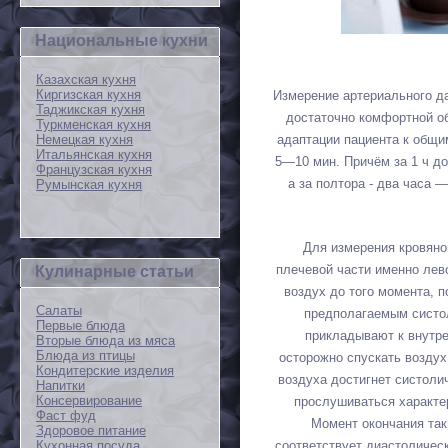
Национальные кухни
Казахская кухня
Киргизская кухня
Измерение артериального д
Таджикская кухня
достаточно комфортной об
Туркменская кухня
Немецкая кухня
адаптации пациента к общи
Итальянская кухня
5—10 мин. Причём за 1 ч д
Французская кухня
а за полтора - два часа 
Румынская кухня
Для измерения кровяно
плечевой части именно лево
Кулинарные статьи
воздух до того момента, п
Салаты
предполагаемым систол
Первые блюда
прикладывают к внутре
Вторые блюда из мяса
Блюда из птицы
осторожно спускать воздух
Кондитерские изделия
воздуха достигнет систоли
Напитки
Консервирование
прослушиваться характе
Фаст фуд
Момент окончания так
Здоровое питание
соответствует диастоличес
Кухонная посуда