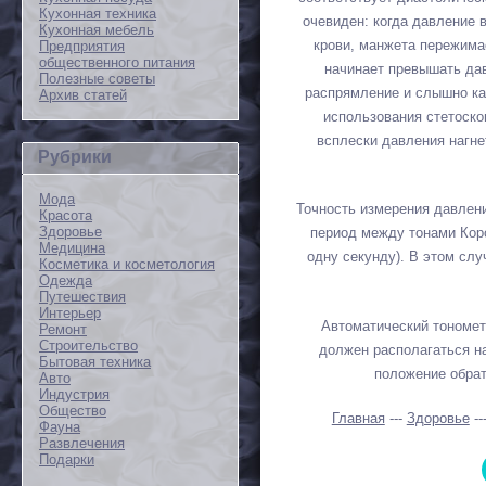
Кухонная техника
очевиден: когда давление 
Кухонная мебель
крови, манжета пережимае
Предприятия
общественного питания
начинает превышать дав
Полезные советы
распрямление и слышно ка
Архив статей
использования стетоско
всплески давления нагне
Рубрики
Мода
Точность измерения давлен
Красота
Здоровье
период между тонами Коро
Медицина
одну секунду). В этом сл
Косметика и косметология
Одежда
Путешествия
Интерьер
Автоматический тономет
Ремонт
Строительство
должен располагаться на
Бытовая техника
положение обрат
Авто
Индустрия
Общество
Главная
---
Здоровье
--
Фауна
Развлечения
Подарки